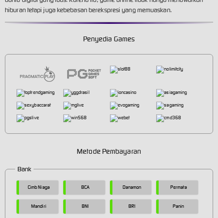
hiburan tetapi juga kebebasan berekspresi yang memuaskan.
Penyedia Games
Metode Pembayaran
Bank
Cimb Niaga
BCA
Danamon
Permata
Mandiri
BNI
BRI
Panin