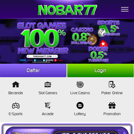
Link Alternatif
Daftar
Login
Beranda
Slot Games
Live Casino
Poker Online
E-Sports
Arcade
Lottery
Promotion