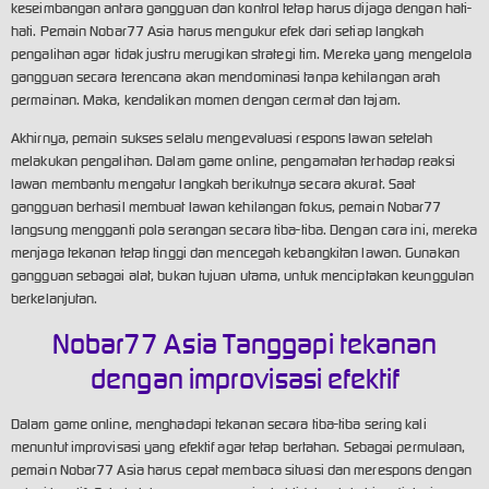
keseimbangan antara gangguan dan kontrol tetap harus dijaga dengan hati-
hati. Pemain Nobar77 Asia harus mengukur efek dari setiap langkah
pengalihan agar tidak justru merugikan strategi tim. Mereka yang mengelola
gangguan secara terencana akan mendominasi tanpa kehilangan arah
permainan. Maka, kendalikan momen dengan cermat dan tajam.
Akhirnya, pemain sukses selalu mengevaluasi respons lawan setelah
melakukan pengalihan. Dalam game online, pengamatan terhadap reaksi
lawan membantu mengatur langkah berikutnya secara akurat. Saat
gangguan berhasil membuat lawan kehilangan fokus, pemain Nobar77
langsung mengganti pola serangan secara tiba-tiba. Dengan cara ini, mereka
menjaga tekanan tetap tinggi dan mencegah kebangkitan lawan. Gunakan
gangguan sebagai alat, bukan tujuan utama, untuk menciptakan keunggulan
berkelanjutan.
Nobar77 Asia Tanggapi tekanan
dengan improvisasi efektif
Dalam game online, menghadapi tekanan secara tiba-tiba sering kali
menuntut improvisasi yang efektif agar tetap bertahan. Sebagai permulaan,
pemain Nobar77 Asia harus cepat membaca situasi dan merespons dengan