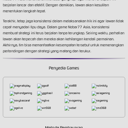
berjalan lancar dan efektif. Dengan demikian, lawan akan kesulitan
menentukan langkah tepat.
Terakhir, tetap jaga konsistensi dalam melaksanakan trik ini agar lawan tidak
cepat menyadari tipu daya. Dalam game Nobar77 Asia, konsistensi
membuat strategi ini terus berjalan tanpa terungkap. Seiring waktu, perhatian
lawan akan terpecah dan mereka akan kehilangan kendali permainan.
Akhirnya, tim bisa memanfaatkan kesempatan tersebut untuk memenangkan
pertandingan dengan strategi yang matang dan terukur.
Penyedia Games
Metode Pembayaran